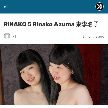
x1
RINAKO 5 Rinako Azuma 東李名子
x1
3 months ago