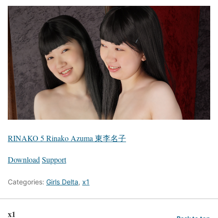
RINAKO 5 Rinako Azuma 東李名子
Download
Support
Categories:
Girls Delta
,
x1
x1