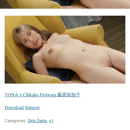
YONA 4 Chikako Fujiwara 藤原知加子
Download
Support
Categories:
Girls Delta
,
x1