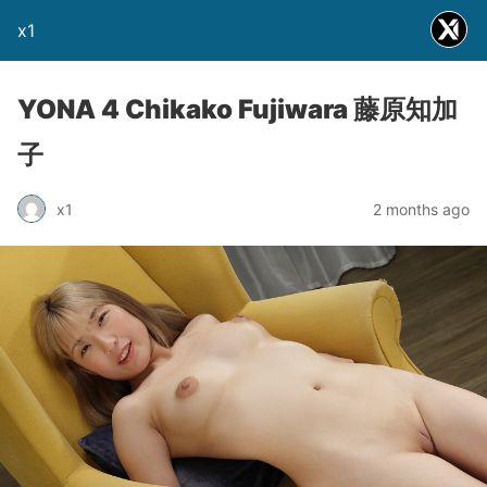
x1
YONA 4 Chikako Fujiwara 藤原知加
子
x1
2 months ago